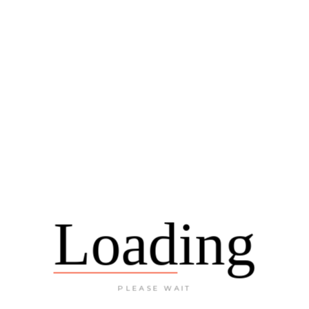
activa vida nocturna y, además, acoge
durante todo el año festivales
musicales y cinematográficos así
como espectáculos artísticos más
tradicionales como el flamenco, los
toros y la zarzuela.
0
0
NISAFARI.COM
Loading
7 August 2013
PLEASE WAIT
PREVIOUS
NEXT